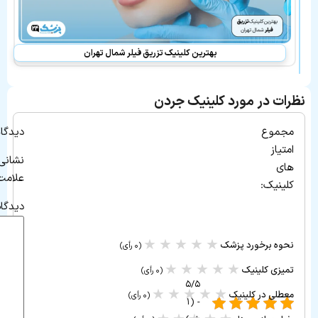
می
باشد:
بهترین کلینیک تزریق فیلر شمال تهران
نظرات در مورد کلینیک جردن
مجموع
دیدگاه
امتیاز
نشانی
های
علامت‌
کلینیک:
دیدگا
★
★
★
★
★
نحوه برخورد پزشک
(۰ رأی)
★
★
★
★
★
تمیزی کلینیک
(۰ رأی)
۵/۵
★
★
★
★
★
معطلی در کلینیک
(۰ رأی)
- (۱