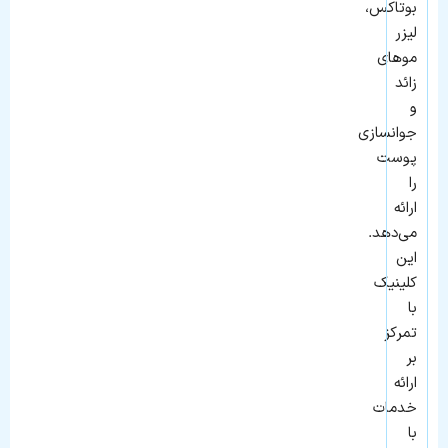
بوتاکس،
لیزر
موهای
زائد
و
جوانسازی
پوست
را
ارائه
می‌دهد.
این
کلینیک
با
تمرکز
بر
ارائه
خدمات
با