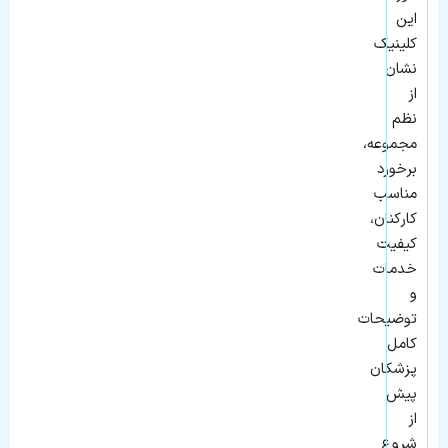
این
کلینیک
نشان
از
نظم
مجموعه،
برخورد
مناسب
کارکنان،
کیفیت
خدمات
و
توضیحات
کامل
پزشکان
پیش
از
شروع