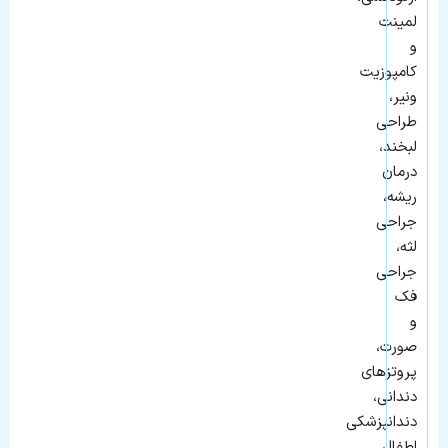
لمینت
و
کامپوزیت
ونیر،
طراحی
لبخند،
درمان
ریشه،
جراحی
لثه،
جراحی
فک
و
صورت،
پروتزهای
دندانی،
دندانپزشکی
اطفال