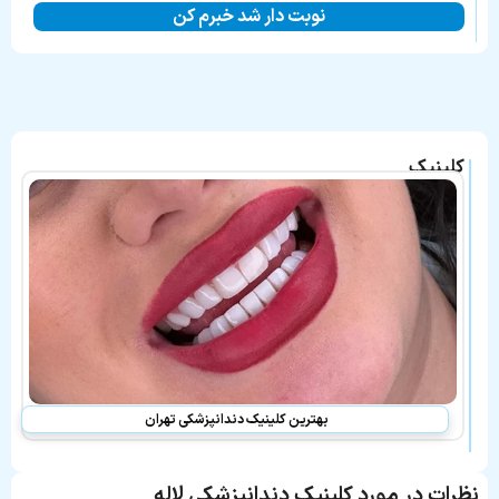
نوبت دار شد خبرم کن
کلینیک
دندانپزشکی
لاله
در
لیست
بهترین
کلینیک
های
معرفی
شده
نیز
می
باشد:
بهترین کلینیک دندانپزشکی تهران
نظرات در مورد کلینیک دندانپزشکی لاله