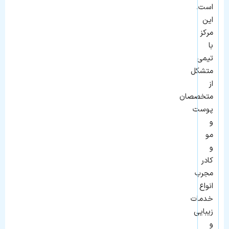
است.
این
مرکز
با
تیمی
متشکل
از
متخصصان
پوست
و
مو
و
کادر
مجرب
انواع
خدمات
زیبایی
و