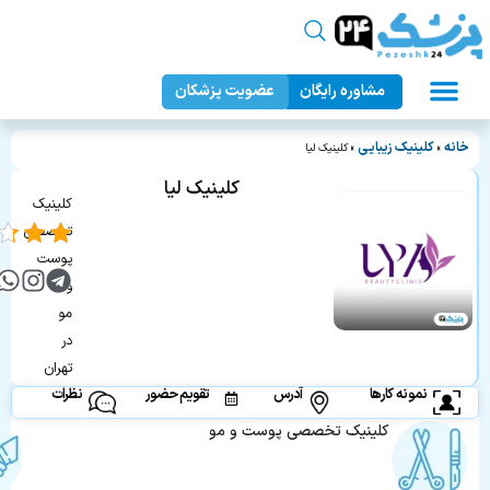
مشاوره رایگان
عضویت پزشکان
عمل زیبایی بدن
دندانپزشکی زیبایی
جراحان زیبایی
عمل زیبایی صورت
پزشک ۲۴
خانه
کلینیک زیبایی
»
»
کلینیک لیا
کلینیک لیا
کلینیک
تخصصی
پوست
و
مو
در
تهران
نمونه کارها
آدرس
تقویم حضور
نظرات
کلینیک تخصصی پوست و مو