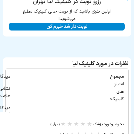
رزرو نوبت در کلینیک لیا تهران
اولین نفری باشید که از نوبت خالی کلینیک مطلع
می‌شوید!
نوبت دار شد خبرم کن
نظرات در مورد کلینیک لیا
مجموع
دیدگاه
امتیاز
نشانی
های
علامت‌
کلینیک:
دیدگا
★
★
★
★
★
نحوه برخورد پزشک
(۰ رأی)