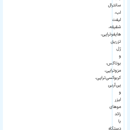
سانترال
لب،
لیفت
شقیقه،
هایفوتراپی،
تزریق
ژل
و
بوتاکس،
مزوتراپی،
کربوکسی‌تراپی،
پی‌آرپی
و
لیزر
موهای
زائد
با
دستگاه