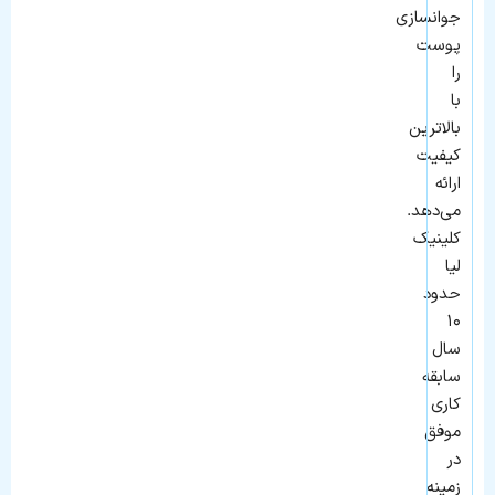
جوانسازی
پوست
را
با
بالاترین
کیفیت
ارائه
می‌دهد.
کلینیک
لیا
حدود
۱۰
سال
سابقه
کاری
موفق
در
زمینه