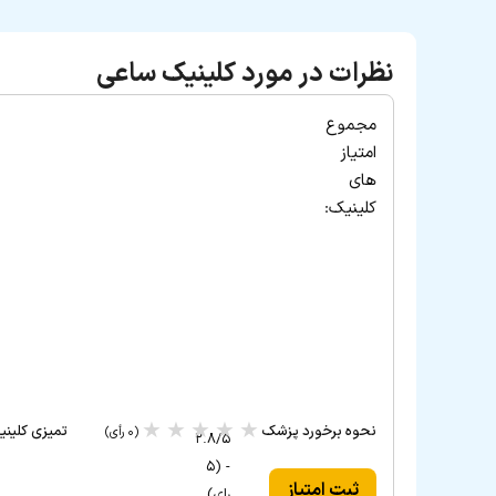
نظرات در مورد کلینیک ساعی
مجموع
امتیاز
های
کلینیک:
★
★
★
★
★
نحوه برخورد پزشک
تمیزی کلین
(۰ رأی)
۲.۸/۵
- (۵
ثبت امتیاز
رای)