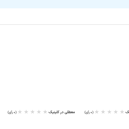
★
★
★
★
★
★
★
★
★
★
یک
معطلی در کلینیک
(۰ رأی)
(۰ رأی)