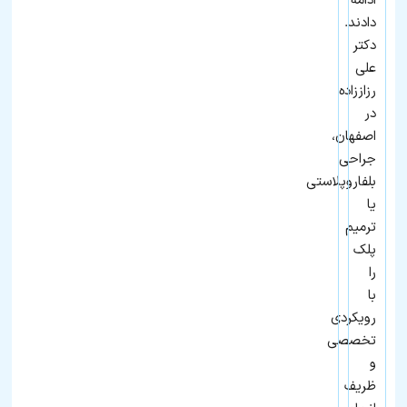
ادامه
دادند.
دکتر
علی
رزاززاده
در
اصفهان،
جراحی
بلفاروپلاستی
یا
ترمیم
پلک
را
با
رویکردی
تخصصی
و
ظریف