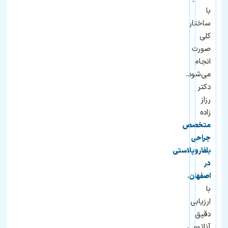
با
ساختار
کلی
صورت
انجام
می‌شود.
دکتر
رزاز
زاده
متخصص
جراحی
بلفاروپلاستی
در
،
اصفهان
با
ارزیابی
دقیق
آناتومی