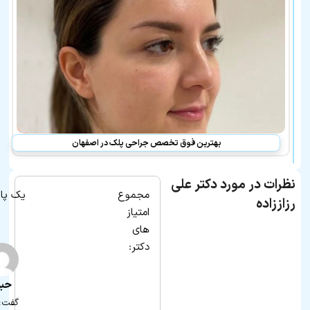
رزاززاده
در
لیست
بهترین
پزشکان
معرفی
شده
نیز
هستند:
بهترین فوق تخصص جراحی پلک در اصفهان
نظرات در مورد دکتر علی
مجموع
یک پا
رزاززاده
امتیاز
های
دکتر:
حب
گفت: