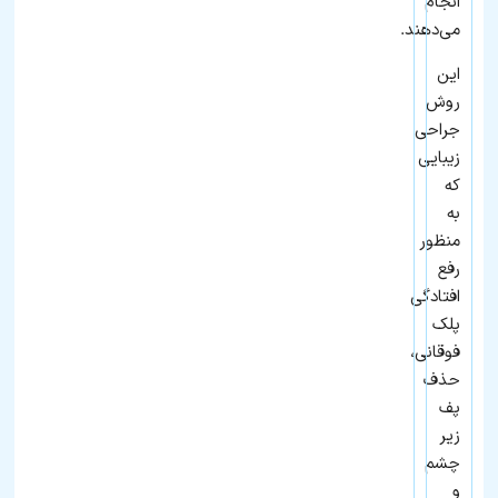
انجام
می‌دهند.
این
روش
جراحی
زیبایی
که
به
منظور
رفع
افتادگی
پلک
فوقانی،
حذف
پف
زیر
چشم
و