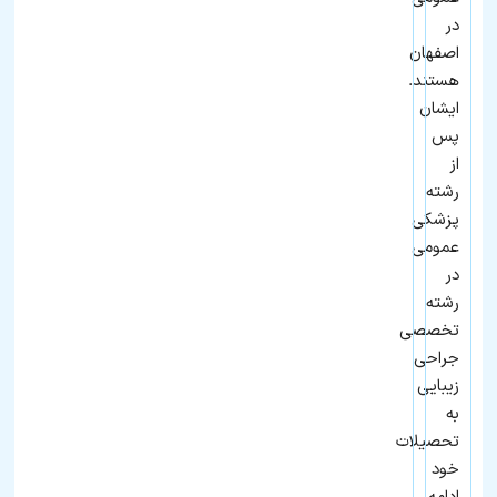
در
اصفهان
هستند.
ایشان
پس
از
رشته
پزشکی
عمومی
در
رشته
تخصصی
جراحی
زیبایی
به
تحصیلات
خود