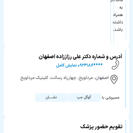
ماندگار
به
همراه
داشته
باشد.
آدرس و شماره دکتر علی رزاززاده اصفهان
****۰۹۲۳۱۸۶ نمایش کامل
اصفهان، مرداویج، چهارراه رسالت، کلینیک مرداویج
گوگل مپ
نشــــان
مسیریابی با:
تقویم حضور پزشک