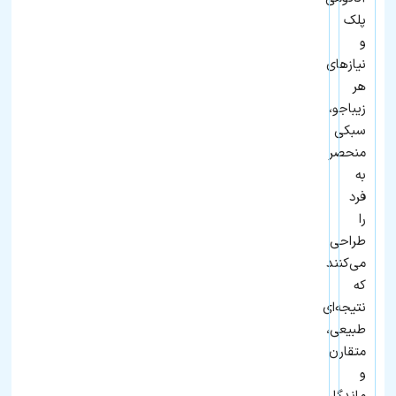
پلک
و
نیازهای
هر
زیباجو،
سبکی
منحصر
به
فرد
را
طراحی
می‌کنند
که
نتیجه‌ای
طبیعی،
متقارن
و