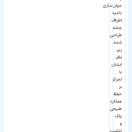
جوان‌سازی
ناحیه
اطراف
چشم
طراحی
شده،
زیر
نظر
ایشان
با
تمرکز
بر
حفظ
عملکرد
طبیعی
پلک
و
تناسب