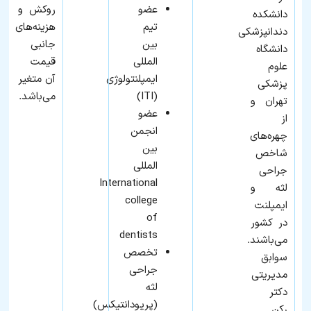
عضو
روکش و
دانشکده
تيم
هزینه‌های
دندانپزشکی
بين
جانبی
دانشگاه
المللی
قیمت
علوم
ايمپلنتولوژی
آن متغیر
پزشکی
(ITI)
می‌باشد.
تهران و
عضو
از
انجمن
چهره‌های
بين
شاخص
المللی
جراحی
International
لثه و
college
ایمپلنت
of
در کشور
dentists
می‌باشند.
تخصص
سوابق
جراحی
مدیریتی
لثه
دکتر
(پریودانتیکس)
رکن