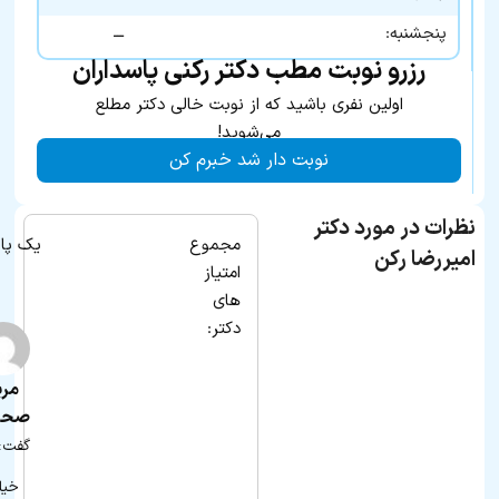
ـــ
پنجشنبه:
رزرو نوبت مطب دکتر رکنی پاسداران
اولین نفری باشید که از نوبت خالی دکتر مطلع
می‌شوید!
نوبت دار شد خبرم کن
نظرات در مورد دکتر
مجموع
یک پا
امیررضا رکن
امتیاز
های
دکتر:
مری
صحرا
گفت:
خیل