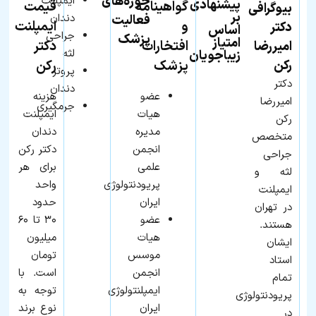
حوزه‌های
ایمپلنت
پیشنهادی
گواهینامه
قیمت
بیوگرافی
بر
دندان
فعالیت
و
ایمپلنت
دکتر
اساس
جراحی
پزشک
امتیاز
افتخارات
دکتر
امیررضا
لثه
زیباجویان
رکن
پزشک
رکن
پروتز
دکتر
دندان
عضو
هزینه
امیررضا
جرمگیری
هيات
ایمپلنت
رکن
مديره
دندان
متخصص
انجمن
دکتر رکن
جراحی
علمی
برای هر
لثه و
پريودنتولوژی
واحد
ایمپلنت
ايران
حدود
در تهران
عضو
۳۰ تا ۶۰
هستند.
هيات
میلیون
ایشان
موسس
تومان
استاد
انجمن
است. با
تمام
ايمپلنتولوژی
توجه به
پریودنتولوژی
ايران
نوع برند
در