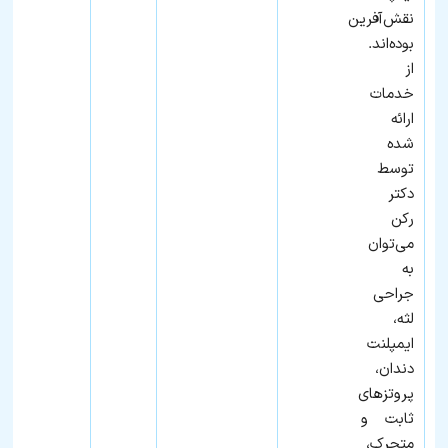
نقش‌آفرین
بوده‌اند.
از
خدمات
ارائه
شده
توسط
دکتر
رکن
می‌توان
به
جراحی
لثه،
ایمپلنت
دندان،
پروتزهای
ثابت و
متحرک،