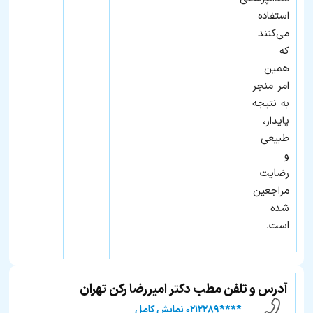
استفاده
می‌کنند
که
همین
امر منجر
به نتیجه
پایدار،
طبیعی
و
رضایت
مراجعین
شده
است.
آدرس و تلفن مطب دکتر امیررضا رکن تهران
****۰۲۱۲۲۸۹ نمایش کامل