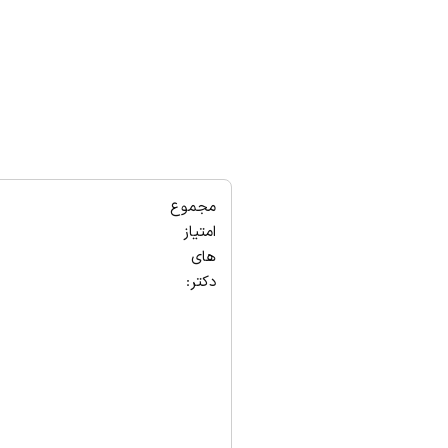
مجموع
امتیاز
های
دکتر: