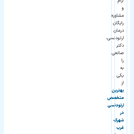
آرام
و
مشاوره
رایگان
درمان
ارتودنسی،
دکتر
صانعی
را
به
یکی
از
بهترین
متخصص
ارتودنسی
در
شهرک
غرب