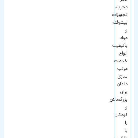
مجرب،
تجهیزات
پیشرفته
و
مواد
باکیفیت
انواع
خدمات
مرتب
سازی
دندان
برای
بزرگسالان
و
کودکان
را
با