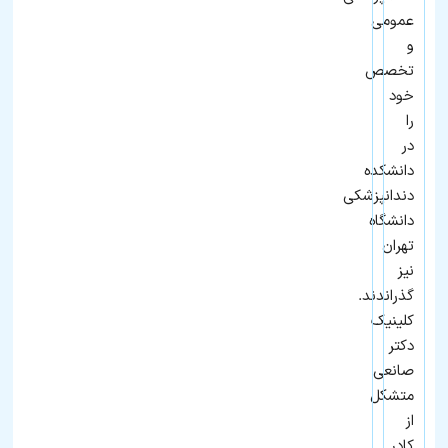
عمومی
و
تخصص
خود
را
در
دانشکده
دندانپزشکی
دانشگاه
تهران
نیز
گذراندند.
کلینیک
دکتر
صانعی
متشکل
از
کادر