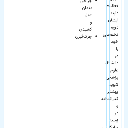
جراحی
فعالیت
دندان
دارند.
عقل
ایشان
و
دوره
کشیدن
تخصصی
جرک‌گیری
خود
را
در
دانشگاه
علوم
پزشکی
شهید
بهشتی
گذرانده‌اند
و
در
زمینه
جایگزینی