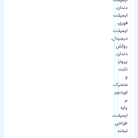
ایمپلنت
دندان،
ایمپلنت
فوری،
ایمپلنت
دیجیتال،
روکش
دندان،
پروتز
ثابت
و
متحرک،
اوردنچر
بر
پایه
ایمپلنت،
طراحی
لبخند