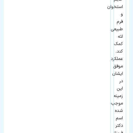
استخوان
و
فرم
طبیعی
لثه
کمک
کند.
عملکرد
موفق
ایشان
در
این
زمینه
موجب
شده
اسم
دکتر