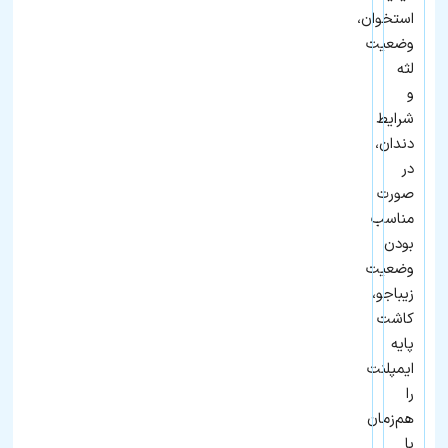
استخوان،
وضعیت
لثه
و
شرایط
دندان،
در
صورت
مناسب
بودن
وضعیت
زیباجو،
کاشت
پایه
ایمپلنت
را
هم‌زمان
با