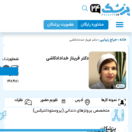
مشاوره رایگان
عضویت پزشکان
عمل زیبایی بدن
دندانپزشکی زیبایی
جراحان زیبایی
عمل زیبایی صورت
پزشک ۲۴
خانه
جراح زیبایی
»
»
دکتر فریناز خدادادکاشی
دکتر فریناز خدادادکاشی
دندانپزشک
شماره
در
نظام
تهران
پزشکی:
۱۴۸۴۸۱
نمونه کارها
آدرس
تقویم حضور
نظرات
متخصص پروتزهای دندانی (پروستودانتیکس)
پزشکان