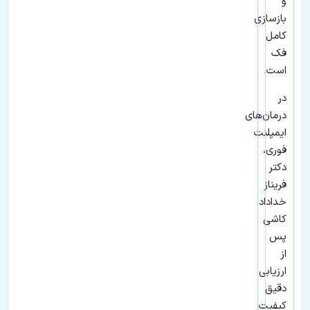
و
بازسازی
کامل
فک
است.
در
درمان‌های
ایمپلنت
فوری،
دکتر
فریناز
خداداد
کاشی
پس
از
ارزیابی
دقیق
کیفیت