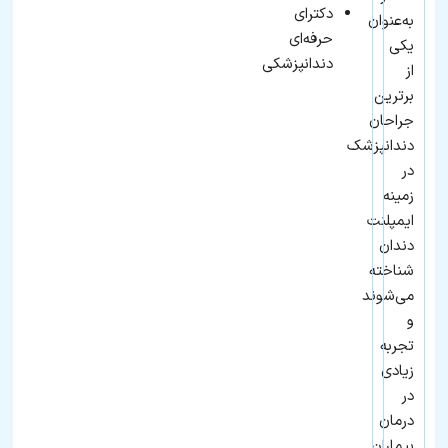
دکترای
به‌عنوان
حرفه‌ای
یکی
دندانپزشکی
از
برترین
جراحان
دندانپزشک
در
زمینه
ایمپلنت
دندان
شناخته
می‌شوند
و
تجربه
زیادی
در
درمان
بیماران