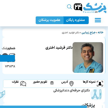
مشاوره رایگان
عضویت پزشکان
عمل زیبایی بدن
دندانپزشکی زیبایی
جراحان زیبایی
عمل زیبایی صورت
پزشک ۲۴
خانه
جراح زیبایی
»
»
دکتر فرشید اختری
دکتر فرشید اختری
دندانپزشک
شماره
در
نظام
تهران
پزشکی:
۷۳۸۳۸
نمونه کارها
آدرس
تقویم حضور
نظرات
دکترای حرفه‌ای دندانپزشکی
پزشکان