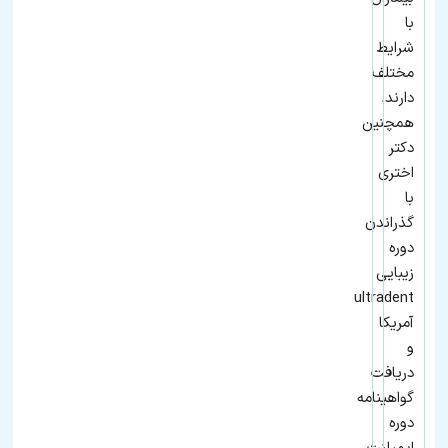
با
شرایط
مختلف
دارند.
همچنین
دکتر
اختری
با
گذراندن
دوره
زیبایی
ultradent
آمریکا
و
دریافت
گواهینامه
دوره