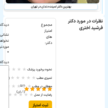
بهترین دکتر لمینت دندان در تهران
نظرات در مورد دکتر
مجموع
دیدگاه
فرشید اختری
امتیاز
نشانی 
های
نخواه
دکتر:
موردنی
*
دیدگاه
★
★
★
★
★
نحوه برخورد پزشک
(۰ ر
★
★
★
★
★
تمیزی مطب
(۰ رأی)
★
★
★
★
★
۵/۵ -
معطلی در مطب
(۰ رأی)
(۱ رای)
★
★
★
★
★
رضایت از عمل
(۰ رأی)
ثبت امتیاز