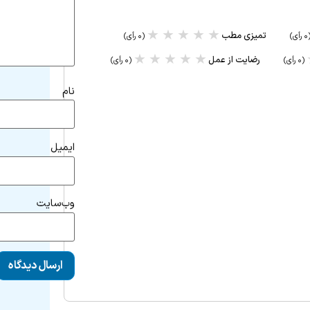
★
★
★
★
★
تمیزی مطب
رأی)
(۰ رأی)
★
★
★
★
★
رضایت از عمل
(۰ رأی)
(۰ رأی)
نام
ایمیل
وب‌سایت