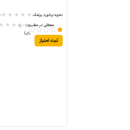
★
★
★
★
★
نحوه برخورد پزشک
(۰ 
★
★
★
★
★
معطلی در مطب
۱/۵ - (۱
رای)
ثبت امتیاز