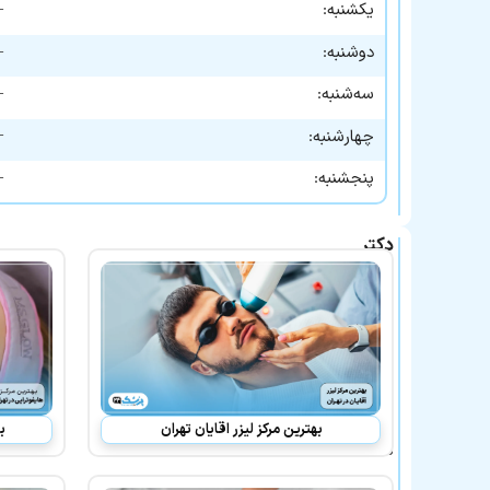
—
یکشنبه:
—
دوشنبه:
—
سه‌شنبه:
—
چهارشنبه:
—
پنجشنبه:
دکتر
فرشته
جلال
پور
در
لیست
بهترین
پزشکان
معرفی
شده
نیز
بهترین مرکز لیزر اقایان تهران
ب
هستند: