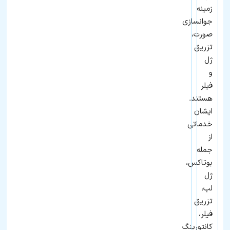
زمینه
جوانسازی
صورت،
تزریق
ژل
و
فیلر
هستند.
ایشان
خدماتی
از
جمله
بوتاکس،
ژل
لب،
تزریق
فیلر،
کانتورینگ