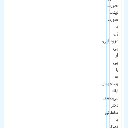
صورت،
لیفت
صورت
با
ژل،
مزوتراپی،
پی
آر
پی
را
به
زیباجویان
ارائه
می‌دهند.
دکتر
سلطانی
با
تمرکز