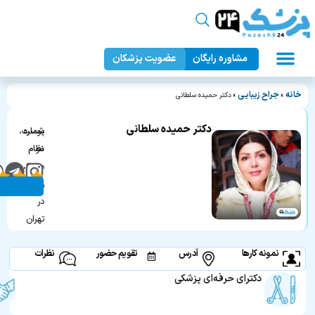
مشاوره رایگان
عضویت پزشکان
عمل زیبایی بدن
دندانپزشکی زیبایی
جراحان زیبایی
عمل زیبایی صورت
پزشک ۲۴
خانه
جراح زیبایی
»
»
دکتر حمیده سلطانی
دکتر حمیده سلطانی
پوست،
شماره
مو
نظام
و
پزشکی:
زیبایی
۸۴۸۷۰
در
تهران
نمونه کارها
آدرس
تقویم حضور
نظرات
دکترای حرفه‌ای پزشکی