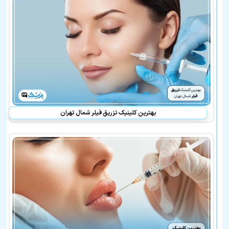
حمیده
سلطانی
در
لیست
بهترین
پزشکان
معرفی
شده
نیز
هستند:
بهترین کلینیک تزریق فیلر شمال تهران