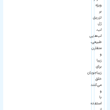
ویژه
بر
تزریق
ژل
لب،
لب‌هایی
طبیعی،
متقارن
و
زیبا
برای
زیباجویان
خلق
می‌کنند
و
با
استفاده
از