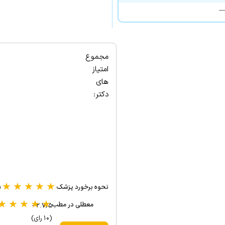
مجموع
امتیاز
های
دکتر:
★
★
★
★
★
نحوه برخورد پزشک
(۱ 
★
★
★
★
★
معطلی در مطب
۲.۷/۵ -
(۱۰ رای)