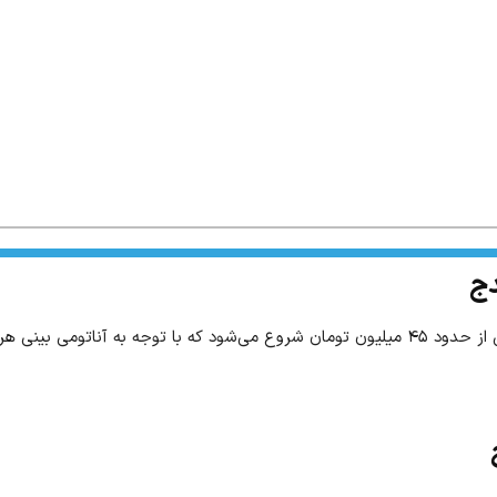
دج
هر زیباجو متغیر است.