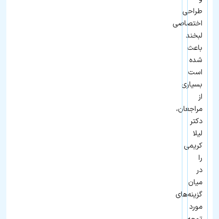
طراحی
اختصاصی
لبخند
باعث
شده
است
بسیاری
از
مراجعان،
دکتر
لیلا
کریمی
را
در
میان
گزینه‌های
مورد