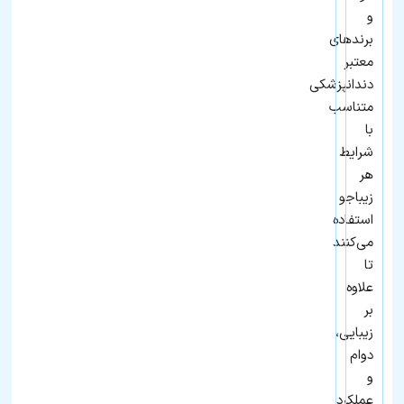
و
برندهای
معتبر
دندانپزشکی
متناسب
با
شرایط
هر
زیباجو
استفاده
می‌کنند
تا
علاوه
بر
زیبایی،
دوام
و
عملکرد