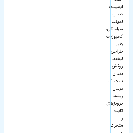
ایمپلنت
دندان،
لمینت
سرامیکی،
کامپوزیت
ونیر،
طراحی
لبخند،
روکش
دندان،
بلیچینگ،
درمان
ریشه،
پروتزهای
ثابت
و
متحرک