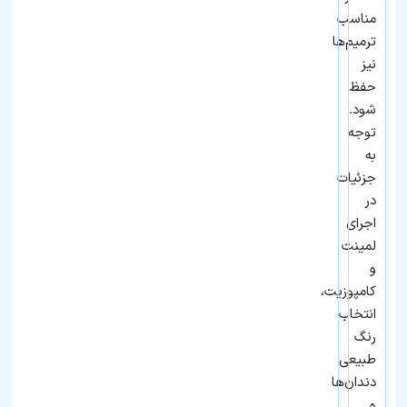
مناسب
ترمیم‌ها
نیز
حفظ
شود.
توجه
به
جزئیات
در
اجرای
لمینت
و
کامپوزیت،
انتخاب
رنگ
طبیعی
دندان‌ها
و