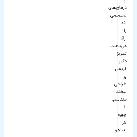
و
درمان‌های
تخصصی
لثه
را
ارائه
می‌دهند.
تمرکز
دکتر
کریمی
بر
طراحی
لبخند
متناسب
با
چهره
هر
زیباجو