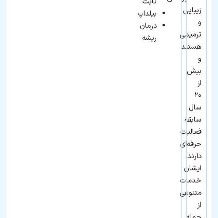
ثابت
زیبایی
بیلداپ
و
درمان
ترمیمی
ریشه
هستند
و
بیش
از
۲۰
سال
سابقه
فعالیت
حرفه‌ای
دارند.
ایشان
خدمات
متنوعی
از
جمله