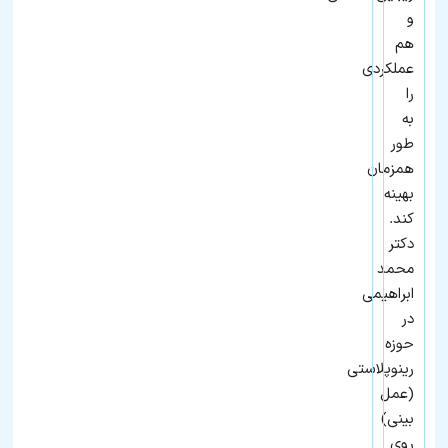
و
هم
عملکردی
را
به‌
طور
همزمان
بهینه
کند.
دکتر
محمد
ابراهیمی
در
حوزه
رینوپلاستی
(عمل
بینی)
روی