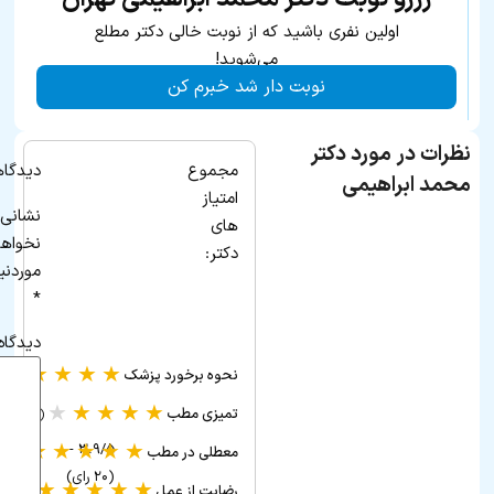
اولین نفری باشید که از نوبت خالی دکتر مطلع
می‌شوید!
نوبت دار شد خبرم کن
نظرات در مورد دکتر
مجموع
دیدگاه
محمد ابراهیمی
امتیاز
نشانی 
های
نخواه
دکتر:
موردنی
*
دیدگاه
★
★
★
★
★
نحوه برخورد پزشک
(۳ ر
★
★
★
★
★
تمیزی مطب
(۲ رأی)
★
★
★
★
★
۳.۹/۵ -
معطلی در مطب
(۲ رأی)
(۲۰ رای)
★
★
★
★
★
رضایت از عمل
(۲ رأی)