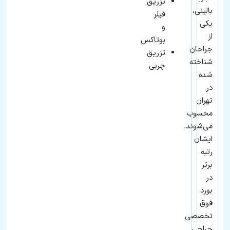
تزریق
رزرو
نوبت
بالینی،
فیلر
یکی
و
از
بوتاکس
جراحان
تزریق
شناخته‌
چربی
شده
در
تهران
محسوب
می‌شوند.
ایشان
رتبه
برتر
در
بورد
فوق‌
تخصصی
جراحی