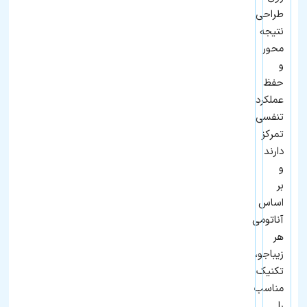
طراحی
نتیجه‌
محور
و
حفظ
عملکرد
تنفسی
تمرکز
دارند
و
بر
اساس
آناتومی
هر
زیباجو،
تکنیک
مناسب
را