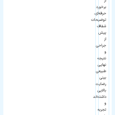
از
برخورد
حرفه‌ای،
توضیحات
شفاف
پیش
از
جراحی
و
نتیجه
نهایی
طبیعی
بینی
رضایت
بالایی
داشته‌اند
و
تجربه