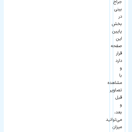
جراح
بینی
در
بخش
پایین
این
صفحه
قرار
دارد
و
با
مشاهده
تصاویر
قبل
و
بعد،
می‌توانید
میزان