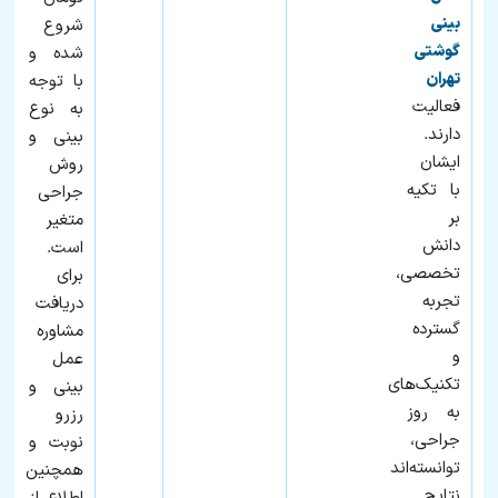
بینی
شروع
گوشتی
شده و
تهران
با توجه
فعالیت
به نوع
دارند.
بینی و
ایشان
روش
با تکیه
جراحی
بر
متغیر
دانش
است.
تخصصی،
برای
تجربه
دریافت
گسترده
مشاوره
و
عمل
تکنیک‌های
بینی و
به‌ روز
رزرو
جراحی،
نوبت و
توانسته‌اند
همچنین
نتایج