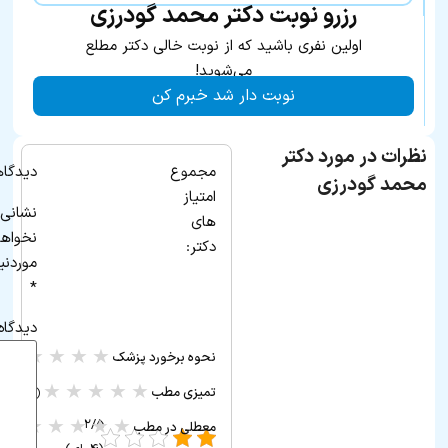
رزرو نوبت دکتر محمد گودرزی
اولین نفری باشید که از نوبت خالی دکتر مطلع
می‌شوید!
نوبت دار شد خبرم کن
نظرات در مورد دکتر
مجموع
دیدگاه
محمد گودرزی
امتیاز
نشانی 
های
نخواه
دکتر:
موردنی
*
دیدگاه
★
★
★
★
★
نحوه برخورد پزشک
(۰ ر
★
★
★
★
★
تمیزی مطب
(۰ رأی)
★
★
★
★
★
۲/۵ -
معطلی در مطب
(۰ رأی)