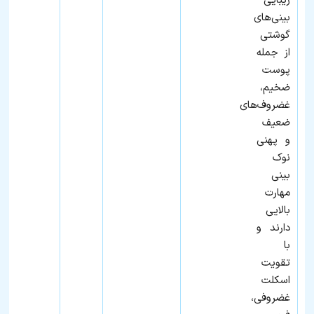
زیبایی
بینی‌های
گوشتی
از جمله
پوست
ضخیم،
غضروف‌های
ضعیف
و پهنی
نوک
بینی
مهارت
بالایی
دارند و
با
تقویت
اسکلت
غضروفی،