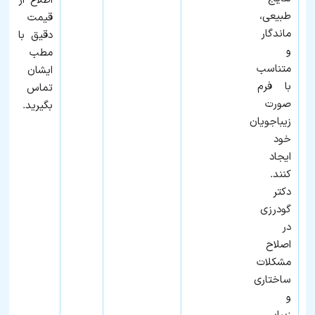
اطلاع از
طبیعی،
قیمت
ماندگار
دقیق با
و
مطب
متناسب
ایشان
با فرم
تماس
صورت
بگیرید.
زیباجویان
خود
ایجاد
کنند.
دکتر
گودرزی
در
اصلاح
مشکلات
ساختاری
و