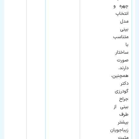
چهره و
انتخاب
مدل
بینی
متناسب
با
ساختار
صورت
دارند.
همچنین،
دکتر
گودرزی
جراح
بینی از
طرف
بیشتر
زیباجویان
مثبت