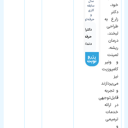
سال
خود،
سابقه
کاری
دکتر
و
زارع به
حرفه‌ای
طراحی
دکترای
لبخند،
حرفه‌ای
درمان
دندانپزشکی
ریشه،
لمینت
رزرو
نوبت
و ونیر
کامپوزیت
نیز
می‌پردازند
و تجربه
قابل‌توجهی
در ارائه
خدمات
ترمیمی
و