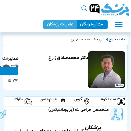
مشاوره رایگان
عضویت پزشکان
عمل زیبایی بدن
دندانپزشکی زیبایی
جراحان زیبایی
عمل زیبایی صورت
پزشک ۲۴
خانه
جراح زیبایی
»
»
دکتر محمدصادق زارع
دکتر محمدصادق زارع
دندانپزشک
شماره
در
نظام
مشهد
پزشکی:
۱۵۱۷۷۱
نمونه کارها
آدرس
تقویم حضور
نظرات
متخصص جراحی لثه (پریودانتیکس)
پزشکان