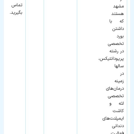
تماس
مشهد
بگیرید.
هستند
که با
داشتن
بورد
تخصصی
در رشته
پریودانتیکس،
سالها
در
زمینه
درمان‌های
تخصصی
لثه و
کاشت
ایمپلنت‌های
دندانی
فعالیت