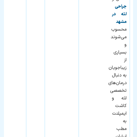
جراحی
لثه در
مشهد
محسوب
می‌شوند
و
بسیاری
از
زیباجویان
به‌ دنبال
درمان‌های
تخصصی
لثه و
کاشت
ایمپلنت
به
مطب
ایشان