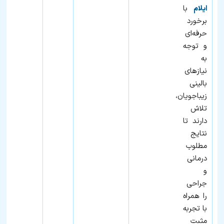
با
ایلام
برخورد
حرفه‌ای
و توجه
به
نیازهای
بالینی
زیباجویان،
تلاش
دارند تا
نتایج
مطلوب
درمانی
و
جراحی
را همراه
با تجربه
مثبت