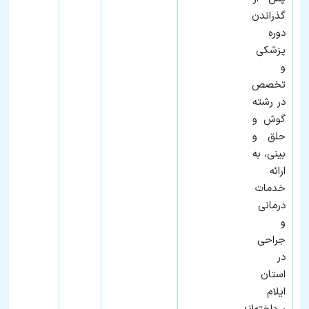
گذراندن
دوره
پزشکی
و
تخصص
در رشته
گوش و
حلق و
بینی، به
ارائه
خدمات
درمانی
و
جراحی
در
استان
ایلام