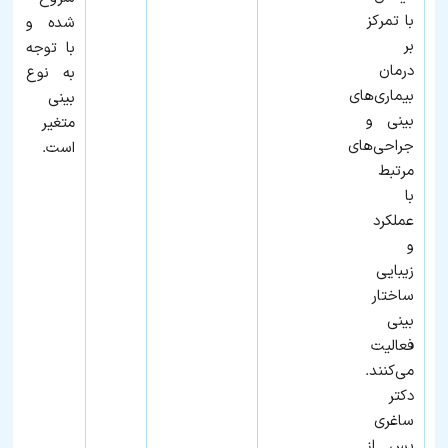
با تمرکز
شده و
بر
با توجه
درمان
به نوع
بیماری‌های
بینی
بینی و
متغیر
جراحی‌های
است.
مرتبط
با
عملکرد
و
زیبایی
ساختار
بینی
فعالیت
می‌کنند.
دکتر
ساغری
پس از