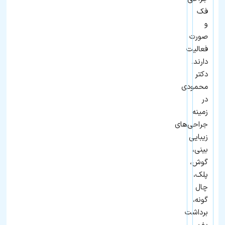
فک
و
صورت
فعالیت
دارند.
دکتر
محمودی
در
زمینه
جراحی‌های
زیبایی
بینی،
گوش،
پلک،
چال
گونه،
برداشت