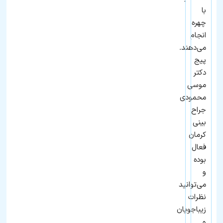
با
چهره
انجام
می‌دهند.
پیج
دکتر
موسی
محمودی
جراح
بینی
کرمان
فعال
بوده
و
می‌توانید
نظرات
زیباجویان
و