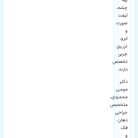
پف
چشم،
لیفت
صورت
و
ابرو،
تزریق
چربی
تخصص
دارند.
دکتر
موسی
محمودی،
متخصص
جراحی
دهان،
فک
و