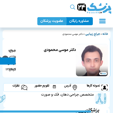
مشاوره رایگان
عضویت پزشکان
عمل زیبایی بدن
دندانپزشکی زیبایی
جراحان زیبایی
عمل زیبایی صورت
پزشک ۲۴
خانه
جراح زیبایی
»
»
دکتر موسی محمودی
دکتر موسی محمودی
جراح
شماره
بینی
نظام
در
پزشکی:
کرمان
۱۲۹۴۷۹
نمونه کارها
آدرس
تقویم حضور
نظرات
متخصص جراحی دهان، فک و صورت
پزشکان