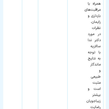
همراه با
مراقبت‌های
بارداری و
زایمان.
نظرات
در مورد
دکتر ندا
سالاریه
با توجه
به نتایج
ماندگار
و
طبیعی
مثبت
است و
بیشتر
زیباجویان
رضایت