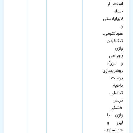
است، از
جمله
لابیاپلاستی
و
هودکتومی،
تنگ‌کردن
واژن
(جراحی
و لیزر)،
روشن‌سازی
پوست
ناحیه
تناسلی،
درمان
خشکی
واژن با
لیزر و
جوانسازی،