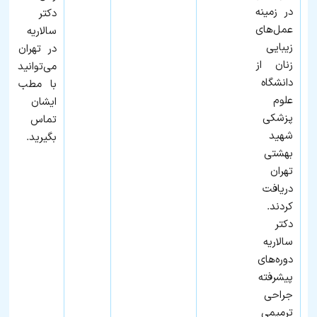
در زمینه
دکتر
عمل‌های
سالاریه
زیبایی
در تهران
زنان از
می‌توانید
دانشگاه
با مطب
علوم
ایشان
پزشکی
تماس
شهید
بگیرید.
بهشتی
تهران
دریافت
کردند.
دکتر
سالاریه
دوره‌های
پیشرفته
جراحی
ترمیمی