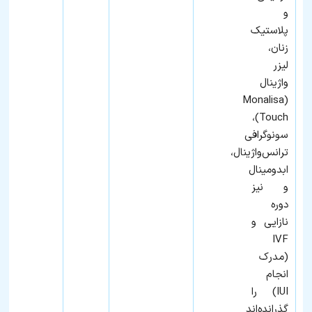
و
پلاستیک
زنان،
لیزر
واژینال
(Monalisa
Touch)،
سونوگرافی
ترانس‌واژینال،
ابدومینال
و نیز
دوره
نازایی و
IVF
(مدرک
انجام
IUI) را
گذرانده‌اند