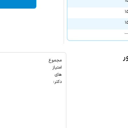
ر
مجموع
امتیاز
های
دکتر: