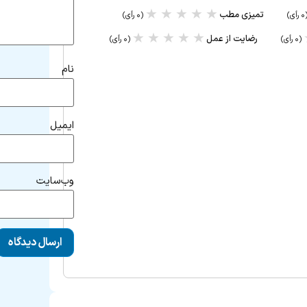
★
★
★
★
★
تمیزی مطب
رأی)
(۰ رأی)
★
★
★
★
★
رضایت از عمل
(۰ رأی)
(۰ رأی)
نام
ایمیل
وب‌سایت