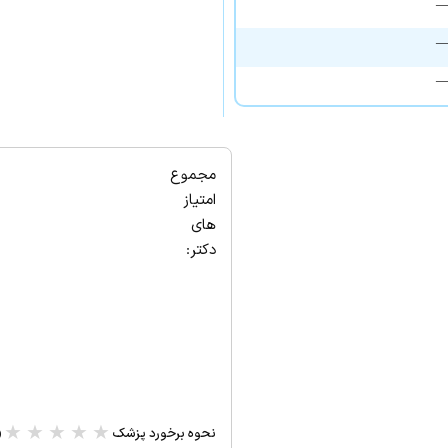
مجموع
امتیاز
های
دکتر:
★
★
★
★
★
نحوه برخورد پزشک
(۰ 