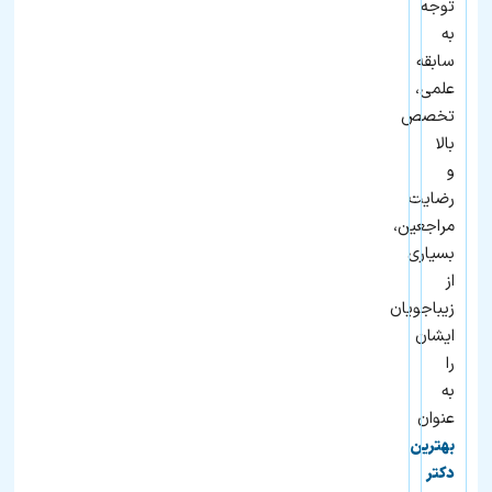
توجه
به
سابقه
علمی،
تخصص
بالا
و
رضایت
مراجعین،
بسیاری
از
زیباجویان
ایشان
را
به
عنوان
بهترین
دکتر