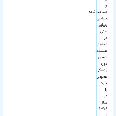
رزرو
نوبت
و
شناخته‌شده
جراحی
زیبایی
بینی
در
اصفهان
هستند.
ایشان
دوره
پزشکی
عمومی
خود
را
در
سال
۱۳۷۶
از