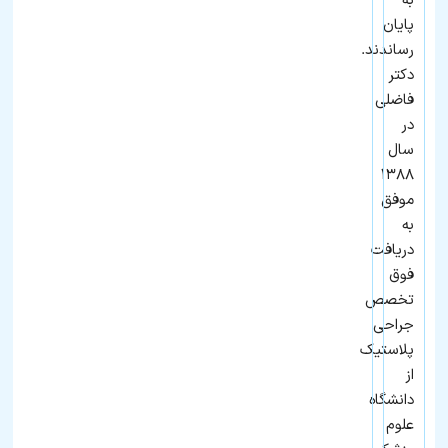
به
پایان
رساندند.
دکتر
فاضلی
در
سال
۱۳۸۸
موفق
به
دریافت
فوق‌
تخصص
جراحی
پلاستیک
از
دانشگاه
علوم