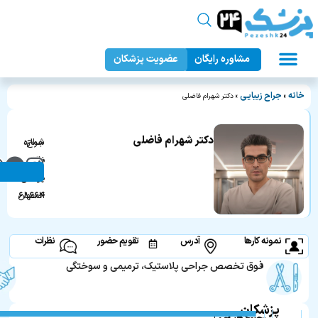
مشاوره رایگان
عضویت پزشکان
عمل زیبایی بدن
دندانپزشکی زیبایی
جراحان زیبایی
عمل زیبایی صورت
پزشک ۲۴
خانه
جراح زیبایی
»
»
دکتر شهرام فاضلی
دکتر شهرام فاضلی
جراح
شماره
بینی
نظام
در
پزشکی:
اصفهان
۶۸۶۶۴
نمونه کارها
آدرس
تقویم حضور
نظرات
فوق تخصص جراحی پلاستیک، ترمیمی و سوختگی
پزشکان