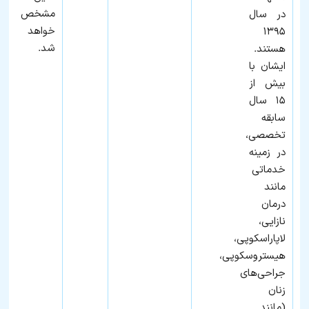
مشخص
در سال
خواهد
۱۳۹۵
شد.
هستند.
ایشان با
بیش از
۱۵ سال
سابقه
تخصصی،
در زمینه
خدماتی
مانند
درمان
نازایی،
لاپاراسکوپی،
هیستروسکوپی،
جراحی‌های
زنان
(مانند