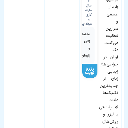
بارداری،
+
سال
زایمان
سابقه
طبیعی
کاری
و
و
حرفه‌ای
سزارین
تخصص
فعالیت
زنان
می‌کنند.
و
دکتر
زایمان
آریان در
جراحی‌های
رزرو
زیبایی
نوبت
زنان از
جدیدترین
تکنیک‌ها
مانند
لابیاپلاستی
با لیزر و
روش‌های