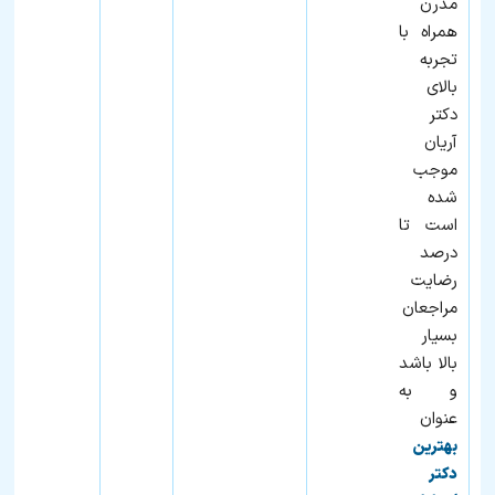
مدرن
همراه با
تجربه
بالای
دکتر
آریان
موجب
شده
است تا
درصد
رضایت
مراجعان
بسیار
بالا باشد
و به
عنوان
بهترین
دکتر