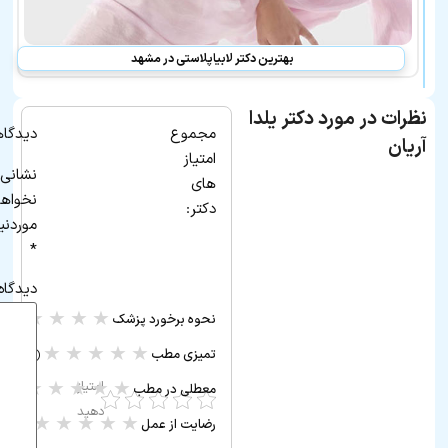
بهترین دکتر لابیاپلاستی در مشهد
نظرات در مورد دکتر یلدا
مجموع
دیدگاه
آریان
امتیاز
نشانی 
های
نخواه
دکتر:
موردنی
*
دیدگاه
★
★
★
★
★
نحوه برخورد پزشک
(۰ ر
★
★
★
★
★
تمیزی مطب
(۰ رأی)
★
★
★
★
★
امتیاز
معطلی در مطب
(۰ رأی)
دهید
★
★
★
★
★
رضایت از عمل
(۰ رأی)