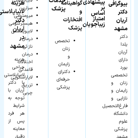
خدمات
لابیاپلاستی
پیشنهادی
هزینه
گواهینامه
بیوگرافی
بر
سزارین
پزشک
و
لابیاپلاستی
دکتر
اساس
میومتومی
امتیاز
افتخارات
دکتر
آریان
هیسترکتومی
زیباجویان
پزشک
مشهد
آریان
لابیوپلاستی
دکتر
در
درمان
تخصص
یلدا
مشهد
نازائی
زنان
آریان
درمان
و
هزینه
دارای
اختلالات
زایمان
جراحی
بورد
قاعدگی
دکترای
لابیاپلاستی
تخصصی
لاپاراسکوپی
حرفه‌ای
با دکتر
زنان و
تزریق
پزشکی
آریان با
زایمان و
چربی
توجه به
نازایی و
شرایط
فارغ‌التحصیل
هر فرد
دانشگاه
پس از
علوم
معاینه
پزشکی
دقیق
مشهد