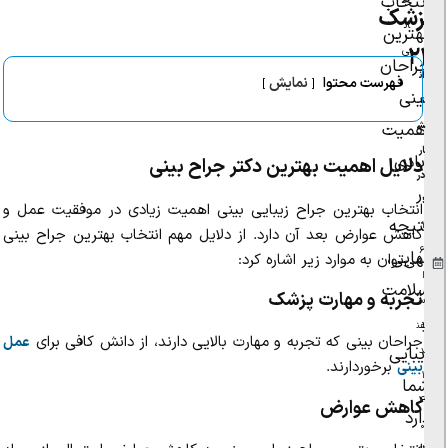
انتخاب
ج
پزشک
ان
بهترین
۲۴
ی
جراحان
ان
فهرست محتوا
نمایش
بینی
ت
ش
اهمیت
ار
زیادی
دلایل اهمیت بهترین دکتر جراح بینی
در
در
:
انتخاب بهترین جراح زیبایی بینی اهمیت زیادی در موفقیت عمل و
نتیجه
۱
کاهش عوارض بعد آن دارد. از دلایل مهم انتخاب بهترین جراح بینی
۶
نهایی،
می‌توان به موارد زیر اشاره کرد:
ا
سلامت
تجربه و مهارت پزشک
س
و
فن
جراحان بینی که تجربه و مهارت بالایی دارند، از دانش کافی برای
عمل
زیبایی
د
برخوردارند.
بینی
۱
شما
۴
کاهش عوارض
دارد
۰