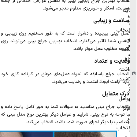
که
انتخاب بهترین جراح زیبایی بینی به کاهش عوارض احتمالی از جمله
۲
عفونت، اسکار و خونریزی مداوم منجر می‌شود.
به‌
باید
رو
در
سلامت و زیبایی
ز‌
انتخاب
ر
عمل بینی پیچیده و دشوار است که به طور مستقیم روی زیبایی و
آن
س
تنفس شما تاثیر می‌گذارد. انتخاب بهترین جراح بینی می‌تواند روی
ان
نتیجه مطلوب عمل موثر باشد.
دقت
ی
کافی
رضایت و اعتماد
در
داشته
:
انتخاب جراح باسابقه که نمونه عمل‌های موفق در کارنامه کاری خود
۰
باشید.
دارد، باعث ایجاد اعتماد و رضایت می‌شود.
۶
از
درک متقابل
م
عوامل
رد
انتخاب جراح بینی مناسب، به سوالات شما به طور کامل پاسخ داده و
موثر
اد
با توجه به نوع بینی، شرایط و عوامل دیگر بهترین نوع مدل بینی که
۱
در
متناسب با دیگر اجزای صورت شما باشد، انتخاب می‌کند.
۴
انتخاب
۰