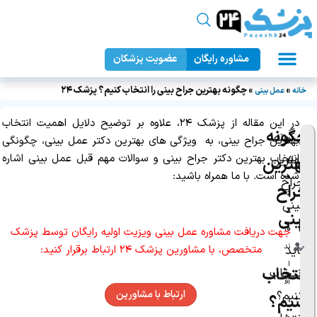
مشاوره رایگان
عضویت پزشکان
عمل زیبایی بدن
دندانپزشکی زیبایی
جراحان زیبایی
عمل زیبایی صورت
پزشک ۲۴
»
»
چگونه بهترین جراح بینی را انتخاب کنیم؟ پزشک ۲۴
خانه
عمل بینی
در این مقاله از پزشک ۲۴، علاوه بر توضیح دلایل اهمیت انتخاب
چگونه
چگونه
بهترین جراح بینی، به ویژگی های بهترین دکتر عمل بینی، چگونگی
نو
انتخاب بهترین دکتر جراح بینی و سوالات مهم قبل عمل بینی اشاره
بهترین
ی
بهترین
شده است. با ما همراه باشید:
س
جراح
جراح
ن
بینی
د
بینی
را
ه:
جهت دریافت مشاوره عمل بینی ویزیت اولیه رایگان توسط پزشک
را
ند
متخصص، با مشاورین پزشک ۲۴ ارتباط برقرار کنید:
باید
ا
انتخاب
انتخاب
آق
ارتباط با مشاورین
کنیم؟
کنیم؟
ا