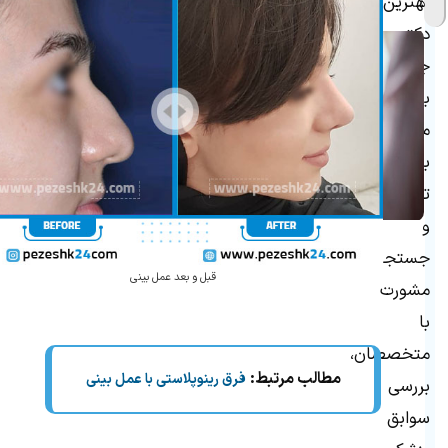
بهترین
۵
دکتر
جراح
بینی
می‌توان
به
تحقیق
و
جستجو،
قبل و بعد عمل بینی
مشورت
با
متخصصان،
مطالب مرتبط:
فرق رینوپلاستی با عمل بینی
بررسی
سوابق