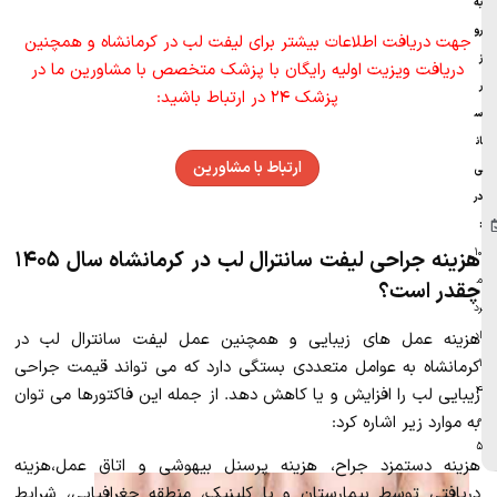
به‌
رو
جهت دریافت اطلاعات بیشتر برای لیفت لب در کرمانشاه و همچنین
ز‌
دریافت ویزیت اولیه رایگان با پزشک متخصص با مشاورین ما در
ر
پزشک ۲۴ در ارتباط باشید:
س
ان
ارتباط با مشاورین
ی
در
:
۱۰
هزینه جراحی لیفت سانترال لب در کرمانشاه سال ۱۴۰۵
م
چقدر است؟
رد
هزینه عمل های زیبایی و همچنین عمل لیفت سانترال لب در
اد
کرمانشاه به عوامل متعددی بستگی دارد که می تواند قیمت جراحی
۱
زیبایی لب را افزایش و یا کاهش دهد. از جمله این فاکتورها می توان
۴
به موارد زیر اشاره کرد:
۰
۵
هزینه دستمزد جراح، هزینه پرسنل بیهوشی و اتاق عمل،هزینه
دریافتی توسط بیمارستان و یا کلینیک، منطقه جغرافیایی، شرایط