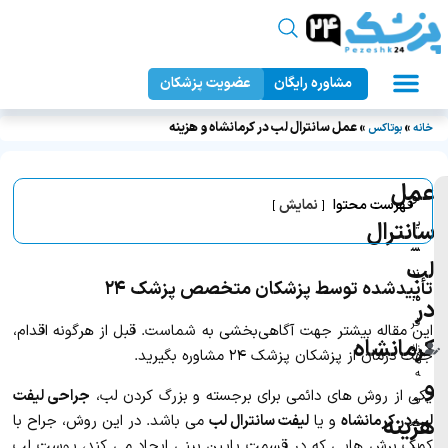
مشاوره رایگان
عضویت پزشکان
عمل زیبایی بدن
دندانپزشکی زیبایی
جراحان زیبایی
عمل زیبایی صورت
پزشک ۲۴
»
»
عمل سانترال لب در کرمانشاه و هزینه
خانه
بوتاکس
عمل
نو
فهرست محتوا
نمایش
ی
سانترال
س
لب
ند
تأیید‌شده توسط پزشکان متخصص پزشک ۲۴
ه:
در
فر
این مقاله بیشتر جهت آگاهی‌بخشی به شماست. قبل از هرگونه اقدام،
کرمانشاه
زان
جهت درمان از پزشکان پزشک ۲۴ مشاوره بگیرید.
ه
و
یکی از روش های دائمی برای برجسته و بزرگ کردن لب،
جراحی لیفت
رم
لب در کرمانشاه
و یا
لیفت سانترال لب
می باشد. در این روش، جراح با
هزینه
ض
کمک برش هایی که در قسمت پایین بینی ایجاد می کند، پوست لب