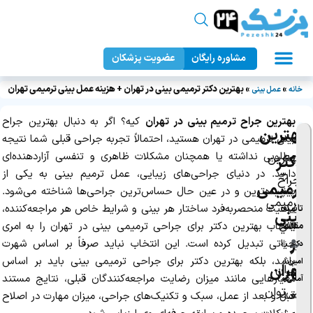
مشاوره رایگان
عضویت پزشکان
عمل زیبایی بدن
دندانپزشکی زیبایی
جراحان زیبایی
عمل زیبایی صورت
پزشک ۲۴
»
»
بهترین دکتر ترمیمی بینی در تهران + هزینه عمل بینی ترمیمی تهران
خانه
عمل بینی
بهترین جراح ترمیم بینی در تهران
کیه؟ اگر به دنبال بهترین جراح
بهترین
از
بینی ترمیمی در تهران هستید، احتمالاً تجربه جراحی قبلی شما نتیجه
نو
مطلوبی نداشته یا همچنان مشکلات ظاهری و تنفسی آزاردهنده‌ای
بهترين
ی
دکتر
دارید. در دنیای جراحی‌های زیبایی، عمل ترمیم بینی به یکی از
س
جراح
ترمیمی
پیچیده‌ترین و در عین حال حساس‌ترین جراحی‌ها شناخته می‌شود.
ند
ترميمي
ماهیت منحصربه‌فرد ساختار هر بینی و شرایط خاص هر مراجعه‌کننده،
تایید
ه:
بینی
بيني
انتخاب بهترین دکتر برای جراحی ترمیمی بینی در تهران را به امری
مقاله
:
فر
در
حیاتی تبدیل کرده است. این انتخاب نباید صرفاً بر اساس شهرت
زان
دکتر
در
باشد، بلکه بهترین دکتر برای جراحی ترمیمی بینی باید بر اساس
ه
امین
تهران
تهران
معیارهایی مانند میزان رضایت مراجعه‌کنندگان قبلی، نتایج مستند
رم
آمالی
می‌توان
+
قبل و بعد از عمل، سبک و تکنیک‌های جراحی، میزان مهارت در اصلاح
ض