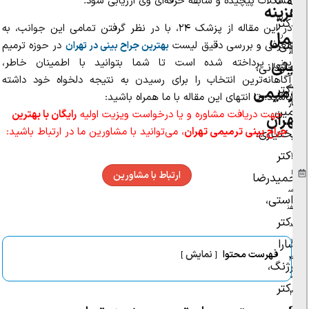
به
مشکلات پیچیده و سابقه حرفه‌ای وی ارزیابی شود.
ان
هزینه
پو
دکتر
در این مقاله از پزشک ۲۴، با در نظر گرفتن تمامی این جوانب، به
عمل
ر
علی
معرفی و بررسی دقیق لیست
در حوزه ترمیم
بهترین جراح بینی در تهران
ان
بینی پرداخته شده است تا شما بتوانید با اطمینان خاطر،
بینی
جاودانی،
ت
آگاهانه‌ترین انتخاب را برای رسیدن به نتیجه دلخواه خود داشته
ش
دکتر
ترمیمی
باشید. تا انتهای این مقاله با ما همراه باشید:
ار
امین
جهت دریافت مشاوره و یا درخواست ویزیت اولیه
رایگان با بهترین
تهران
در
جراح بینی ترمیمی تهران
، می‌توانید با مشاورین ما در ارتباط باشید:
بختیاری،
:
دکتر
۰۱
ا
ارتباط با مشاورین
حمیدرضا
س
راستی،
فن
دکتر
د
سارا
۱
فهرست محتوا
نمایش
۴
ارژنگ،
۰
دکتر
۲