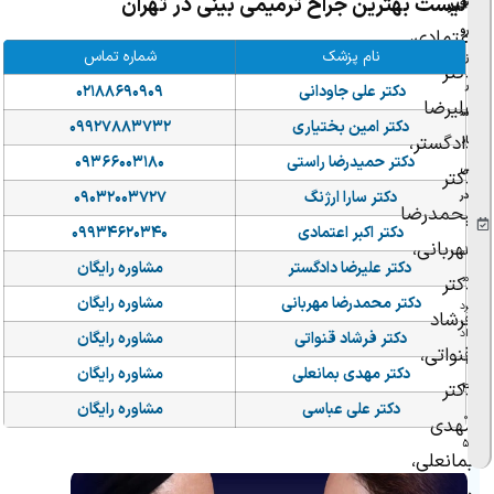
اکبر
لیست بهترین جراح ترمیمی بینی در تهران
به‌
رو
اعتمادی،
نام پزشک
شماره تماس
ز‌
دکتر
ر
دکتر
علی جاودانی
۰۲۱۸۸۶۹۰۹۰۹
علیرضا
س
دکتر امین بختیاری
۰۹۹۲۷۸۸۳۷۳۲
دادگستر،
ان
دکتر حمیدرضا راستی
۰۹۳۶۶۰۰۳۱۸۰
ی
دکتر
دکتر سارا ارژنگ
۰۹۰۳۲۰۰۳۷۲۷
در
محمدرضا
:
دکتر اکبر اعتمادی
۰۹۹۳۴۶۲۰۳۴۰
مهربانی،
۰۱
دکتر علیرضا دادگستر
مشاوره رایگان
م
دکتر
دکتر محمدرضا مهربانی
مشاوره رایگان
رد
فرشاد
اد
دکتر فرشاد قنواتی
مشاوره رایگان
قنواتی،
۱
دکتر مهدی بمانعلی
مشاوره رایگان
دکتر
۴
دکتر علی عباسی
مشاوره رایگان
۰
مهدی
۵
بمانعلی،