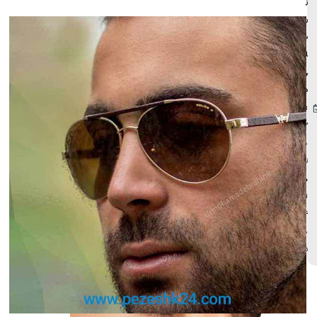
ز‌
ر
س
ان
ی
در
:
۳
۰
تی
ر
۱
۴
۰
۵