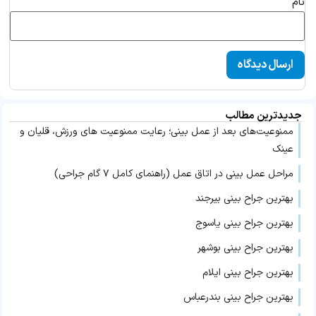
نام
پاسخ
پاسخ
۱۸ مهر ۱۴۰۳ در
پرستار پزشک ۲۴
۲۶ آبان ۱۴۰۴ در
۰۹:۴۱
پرستار پزشک ۲۴
۰۵:۰۱
گفت:
گفت:
جدیدترین مطالب
با سلام و وقت بخیر
ممنوعیت‌های بعد از عمل بینی؛ رعایت ممنوعیت های ورزش، قلیان و
سلام دوست عزیز . لطفا جهت مشاوره وارد لینک زیر
برای بررسی امکان عمل به فرم مد نظرتون و
عینک
بشید و فرم رو تکمیل بفرمایید :
میزان موفقیت عمل باید توسط پزشک معاینه
https://pezeshk۲۴.com/free-consult/
شوید. در صورت تمایل به دریافت مشاوره عمل
مراحل عمل بینی در اتاق عمل (راهنمای کامل ۷ گام جراحی)
بینی در مشهد لطفا از طریق لینک زیر با
پاسخ
بهترین جراح بینی بیرجند
کارشناسان پزشک ۲۴ ارتباط بگیرید.
https://pezeshk۲۴.com/free-consult/
بهترین جراح بینی یاسوج
پاسخ
بهترین جراح بینی بوشهر
بهترین جراح بینی ایلام
بهترین جراح بینی بندرعباس