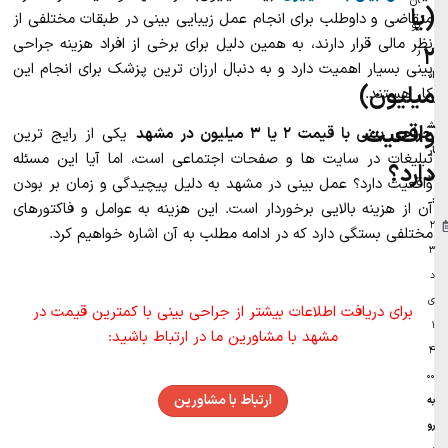
ان
(یا
متقاضی و داوطلب برای انجام عمل زیبایی بینی در طبقات مختلفی از
پو
نظر مالی قرار دارند، به همین دلیل برای برخی از افراد هزینه جراحی
۲
ر
بینی بسیار اهمیت دارد و به دنبال ارزان ترین پزشک برای انجام این
ان
میلیون)
کار هستند.
ت
ش
واقعیت
جراحی بینی با قیمت ۲ یا ۳ میلیون در مشهد
یکی از رایج ترین
ار
تبلیغات در سایت ها و صفحات اجتماعی است، اما آیا این مسئله
دارد؟
در
واقعیت دارد؟ عمل بینی در مشهد به دلیل پیچیدگی و زمان بر بودن
:
آن از هزینه بالایی برخوردار است. این هزینه به عوامل و فاکتورهای
۲
مختلفی بستگی دارد که در ادامه مطلب به آن اشاره خواهیم کرد.
۳
د
ی
برای دریافت اطلاعات بیشتر از جراحی بینی با کمترین قیمت در
۱
مشهد با مشاورین ما در ارتباط باشید:
۴
۰۰
ارتباط با مشاورین
به‌
رو