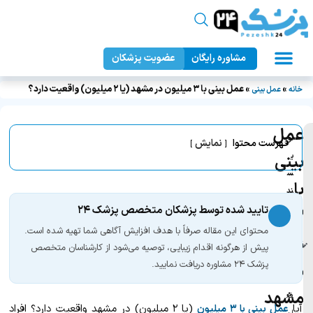
مشاوره رایگان
عضویت پزشکان
عمل زیبایی بدن
دندانپزشکی زیبایی
جراحان زیبایی
عمل زیبایی صورت
پزشک ۲۴
»
»
عمل بینی با ۳ میلیون در مشهد (یا ۲ میلیون) واقعیت دارد؟
خانه
عمل بینی
عمل
نو
فهرست محتوا
نمایش
ی
بینی
س
با
ند
ه:
تایید شده توسط پزشکان متخصص پزشک ۲۴
۳
فر
محتوای این مقاله صرفاً با هدف افزایش آگاهی شما تهیه شده است.
میلیون
زان
پیش از هرگونه اقدام زیبایی، توصیه می‌شود از کارشناسان متخصص
ه
پزشک ۲۴ مشاوره دریافت نمایید.
در
رم
مشهد
ض
آیا
(یا ۲ میلیون) در مشهد واقعیت دارد؟ افراد
عمل بینی با ۳ میلیون