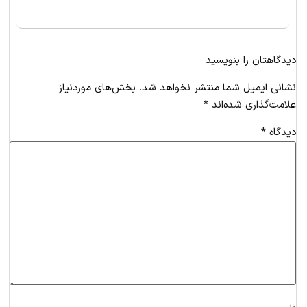
https://pezeshk۲۴.com/free-consult/
پاسخ
دیدگاهتان را بنویسید
۰۱ آبان ۱۴۰۲ در ۰۴:۴۸
ندا آقاجانی
گفت:
نشانی ایمیل شما منتشر نخواهد شد.
بخش‌های موردنیاز
علامت‌گذاری شده‌اند
*
با سلام و وقت بخیر
با توجه به
نوع بینی
و
نظر جراح
شما مدت زمان استفاده از
دیدگاه
*
چسب بینی برای شما مشخص خواهد شد.
پاسخ
۱۷ مهر ۱۴۰۳ در ۱۳:۵۱
ساحل
گفت:
۲۵ آبان ۱۴۰۴ در ۱۲:۰۰
ناشناس
گفت:
سلام ببخشید دماغم شکسته می‌خوام عمل کنم بازم
معلوم میشه دماغم شکسته یانه بعد قیمت عمل بینی
سلام بینی استخوانی وقوز دار دارم میخوام قوز بینی رو بردارم آیا
چند هست تو مشهد میگن ۲یا ۳درسته😊🥺
امکان داره ممنون از پاسخگویان