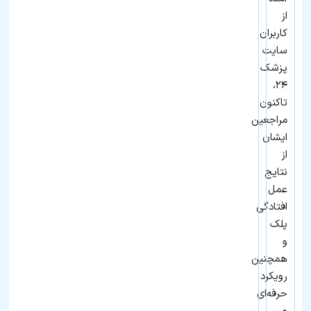
از
کاربران
سایت
پزشک
۲۴،
تاکنون
مراجعین
ایشان
از
نتایج
عمل
افتادگی
پلک
و
همچنین
رویکرد
حرفه‌ای