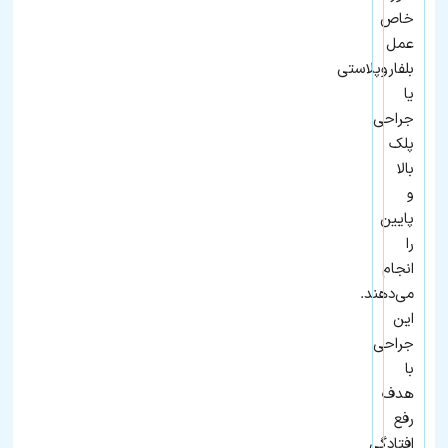
خاص
عمل
بلفاروپلاستی
یا
جراحی
پلک
بالا
و
پایین
را
انجام
می‌دهند.
این
جراحی
با
هدف
رفع
افتادگی