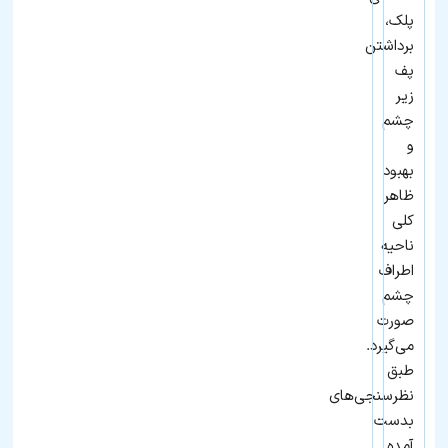
پلک،
برداشتن
پف
زیر
چشم
و
بهبود
ظاهر
کلی
ناحیه
اطراف
چشم
صورت
می‌گیرد.
طبق
نظرسنجی‌های
بدست
آمده