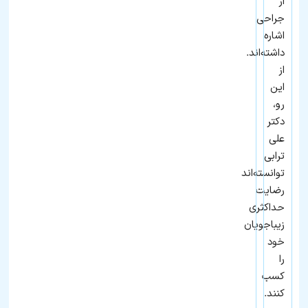
از
جراحی
اشاره
داشته‌اند.
از
این
رو،
دکتر
علی
ترابی
توانسته‌اند
رضایت
حداکثری
زیباجویان
خود
را
کسب
کنند.