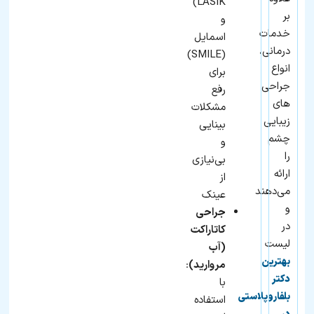
LASIK)
بر
و
خدمات
اسمایل
درمانی،
(SMILE)
انواع
برای
جراحی
رفع
های
مشکلات
زیبایی
بینایی
چشم
و
را
بی‌نیازی
ارائه
از
می‌دهند
عینک
و
جراحی
در
کاتاراکت
لیست
(آب
بهترین
مروارید)
:
دکتر
با
بلفاروپلاستی
استفاده