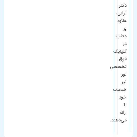
دکتر
ترابی،
علاوه
بر
مطب
در
کلینیک
فوق
تخصصی
نور
نیز
خدمات
خود
را
ارائه
می‌دهند.