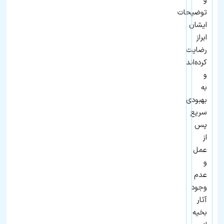
و
توضیحات
ایشان
ابراز
رضایت
کرده‌اند
و
به
بهبودی
سریع
پس
از
عمل
و
عدم
وجود
آثار
بخیه