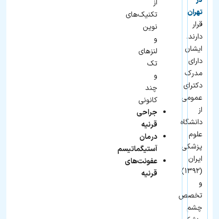
در
از
تهران
تکنیک‌های
قرار
نوین
دارند.
و
ایشان
لنزهای
دارای
تک
مدرک
و
دکترای
چند
عمومی
کانونی
از
جراحی
دانشگاه
قرنیه
علوم
درمان
پزشکی
آستیگماتیسم
ایران
عفونت‌های
(۱۳۹۲)
قرنیه
و
تخصص
چشم