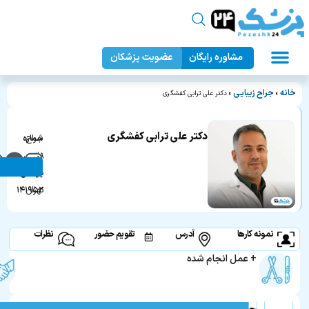
مشاوره رایگان
عضویت پزشکان
عمل زیبایی بدن
دندانپزشکی زیبایی
جراحان زیبایی
عمل زیبایی صورت
پزشک ۲۴
خانه
جراح زیبایی
»
»
دکتر علی ترابی کفشگری
دکتر علی ترابی کفشگری
جراح
شماره
زیبایی
نظام
در
پزشکی:
تهران
۱۴۱۹۵۲
نمونه کارها
آدرس
تقویم حضور
نظرات
+ عمل انجام شده