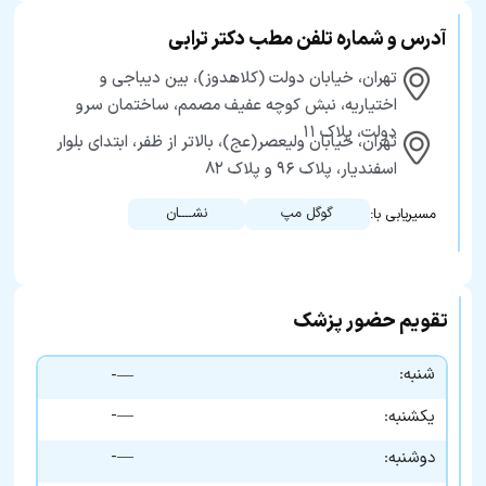
آدرس و شماره تلفن مطب دکتر ترابی
تهران، خیابان دولت (کلاهدوز)، بین دیباجی و
اختیاریه، نبش کوچه عفیف مصمم، ساختمان سرو
دولت، پلاک ۱۱
تهران، خیابان ولیعصر(عج)، بالاتر از ظفر، ابتدای بلوار
اسفندیار، پلاک ۹۶ و پلاک ۸۲
گوگل مپ
نشــــان
مسیریابی با:
تقویم حضور پزشک
شنبه:
—-
—-
یکشنبه:
—-
دوشنبه: