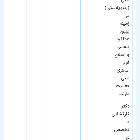
بینی
(رینوپلاستی)
در
زمینه
بهبود
عملکرد
تنفسی
و اصلاح
فرم
ظاهری
بینی
فعالیت
دارند.
دکتر
کارگشایی
با
تخصص
در