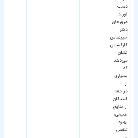
دست
آورند.
مرورهای
دکتر
امیرعباس
کارگشایی
نشان
می‌دهد
که
بسیاری
از
مراجعه‌
کنندگان
از نتایج
طبیعی،
بهبود
تنفس
و