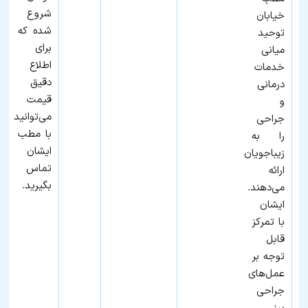
شروع
خیابان
شده که
توحید
برای
میانی
اطلاع
خدمات
دقیق
درمانی
قیمت
و
می‌توانید
جراحی
با مطب
را به
ایشان
زیباجویان
تماس
ارائه
بگیرید.
می‌دهند.
ایشان
با تمرکز
قابل
توجه بر
عمل‌های
جراحی