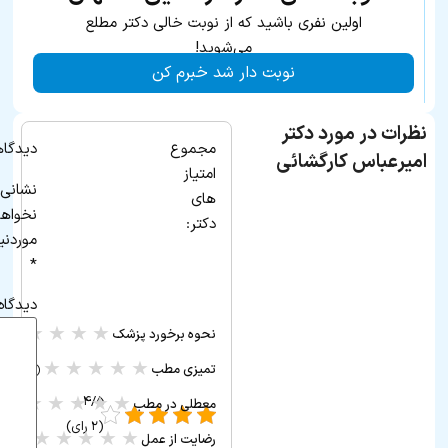
اولین نفری باشید که از نوبت خالی دکتر مطلع
می‌شوید!
نوبت دار شد خبرم کن
نظرات در مورد دکتر
مجموع
دیدگاه
امیرعباس کارگشائی
امتیاز
نشانی 
های
نخواه
دکتر:
موردنی
*
دیدگاه
★
★
★
★
★
نحوه برخورد پزشک
(۰ ر
★
★
★
★
★
تمیزی مطب
(۰ رأی)
★
★
★
★
★
۴/۵ -
معطلی در مطب
(۰ رأی)
(۲ رای)
★
★
★
★
★
رضایت از عمل
(۰ رأی)