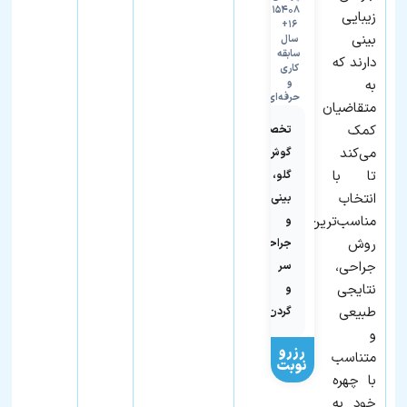
۱۱۵۴۰۸
زیبایی
۱۶+
بینی
سال
سابقه
دارند که
کاری
به
و
حرفه‌ای
متقاضیان
کمک
تخصص
می‌کند
گوش،
تا با
گلو،
انتخاب
بینی
مناسب‌ترین
و
روش
جراحی
جراحی،
سر
نتایجی
و
طبیعی
گردن
و
رزرو
متناسب
نوبت
با چهره
خود به‌