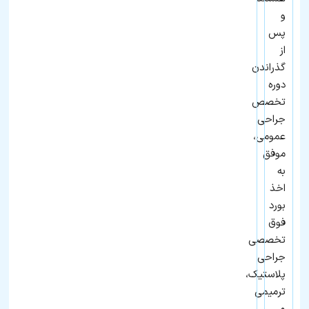
و
پس
از
گذراندن
دوره
تخصص
جراحی
عمومی،
موفق
به
اخذ
بورد
فوق
تخصصی
جراحی
پلاستیک،
ترمیمی