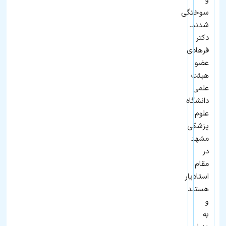
و
سوختگی
شدند.
دکتر
فرهادی
عضو
هیئت
علمی
دانشگاه
علوم
پزشکی
مشهد
در
مقام
استادیار
هستند
و
به