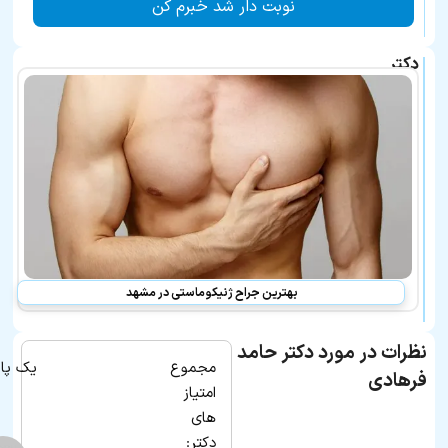
نوبت دار شد خبرم کن
دکتر
حامد
فرهادی
در
لیست
بهترین
پزشکان
معرفی
شده
نیز
هستند:
بهترین جراح ژنیکوماستی در مشهد
نظرات در مورد دکتر حامد
مجموع
یک پا
فرهادی
امتیاز
های
دکتر: