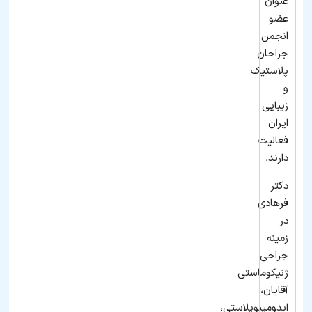
عنوان
عضو
انجمن
جراحان
پلاستیک
و
زیبایی
ایران
فعالیت
دارند.
دکتر
فرهادی
در
زمینه
جراحی
ژنیکوماستی
آقایان،
ابدومینوپلاستی،