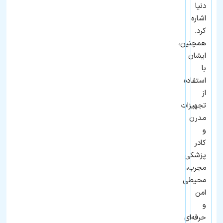
دنیا
اشاره
کرد.
همچنین،
ایشان
با
استفاده
از
تجهیزات
مدرن
و
کادر
پزشکی
مجرب،
محیطی
امن
و
حرفه‌ای