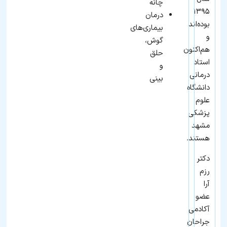
چانه
۱۳۹۵
درمان
بوده‌اند
بیماری‌های
و
گوش،
هم‌اکنون
حلق
استاد
و
درمانی
بینی
دانشگاه
علوم
پزشکی
مشهد
هستند.
دکتر
رزم
آرا
عضو
آکادمی
جراحان