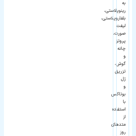
به
رینوپلاستی،
بلفاروپلاستی،
لیفت
صورت،
پروتز
چانه
و
گوش،
تزریق
ژل
و
بوتاکس
با
استفاده
از
متدهای
روز