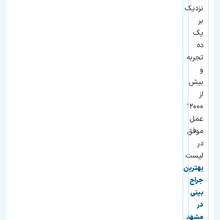
نزدیک
بر
یک
ده
تجربه
و
بیش
از
۱۲۰۰۰
عمل
موفق
در
لیست
بهترین
جراح
بینی
در
مشهد