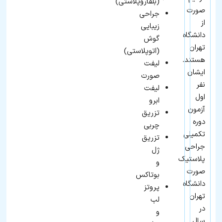
(بلفاروپلاستی)
رزرو
نوبت
صورت
جراحی
از
زیبایی
دانشگاه
گوش
تهران
(اتوپلاستی)
هستند.
لیفت
ایشان
صورت
نفر
لیفت
اول
ابرو
آزمون
تزریق
دوره
چربی
تکمیلی
تزریق
جراحی
ژل
پلاستیک
و
صورت
بوتاکس
دانشگاه
پروتز
تهران
لب
در
و
سال