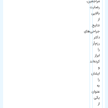
مراجعین،
رضایت
بالایی
از
نتایج
جراحی‌های
دکتر
رزم‌آرا
را
ابراز
کرده‌اند
و
ایشان
را
به
عنوان
یکی
از