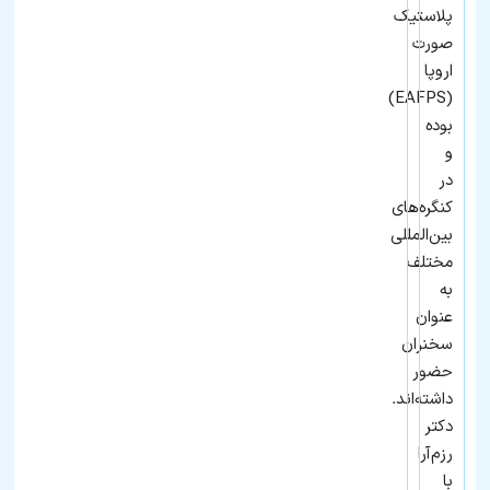
پلاستیک
صورت
اروپا
(EAFPS)
بوده
و
در
کنگره‌های
بین‌المللی
مختلف
به
عنوان
سخنران
حضور
داشته‌اند.
دکتر
رزم‌آرا
با