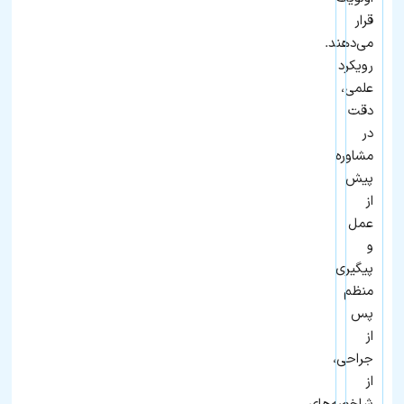
قرار
می‌دهند.
رویکرد
علمی،
دقت
در
مشاوره
پیش
از
عمل
و
پیگیری
منظم
پس
از
جراحی،
از