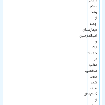
درمانی
معتبر
رشت
از
جمله
بیمارستان
امیرالمؤمنین
و
ارائه
خدمات
در
مطب
شخصی،
باعث
شده
طیف
گسترده‌ای
از