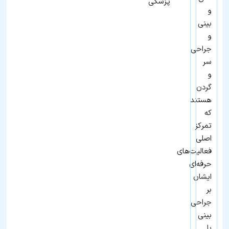
پزشکی
رزرو
و
نوبت
بینی
و
جراحی
سر
و
گردن
هستند
که
تمرکز
اصلی
فعالیت‌های
حرفه‌ای
ایشان
بر
جراحی
بینی
با