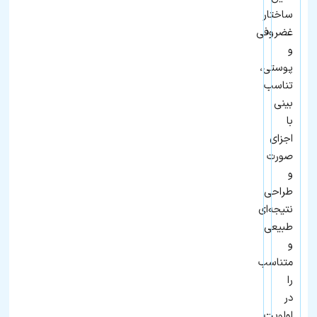
ساختار
غضروفی
و
پوستی،
تناسب
بینی
با
اجزای
صورت
و
طراحی
نتیجه‌ای
طبیعی
و
متناسب
را
در
اولویت