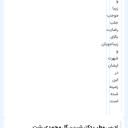
و
زیبا
موجب
جلب
رضایت
بالای
زیباجویان
و
شهرت
ایشان
در
این
زمینه
شده
است.
ادرس مطب دکتر شیرین گل محمدی رشت