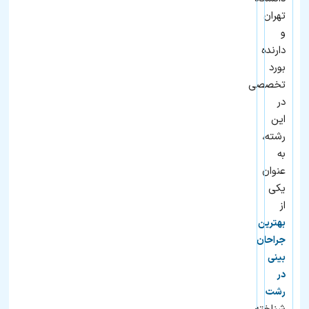
تهران
و
دارنده
بورد
تخصصی
در
این
رشته،
به
عنوان
یکی
از
بهترین
جراحان
بینی
در
رشت