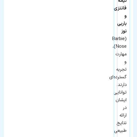
نیمه
فانتزی
و
باربی
نوز
(Barbie
Nose)،
مهارت
و
تجربه
گسترده‌ای
دارند.
توانایی
ایشان
در
ارائه
نتایج
طبیعی