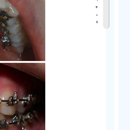
۱
۴
۰
۵