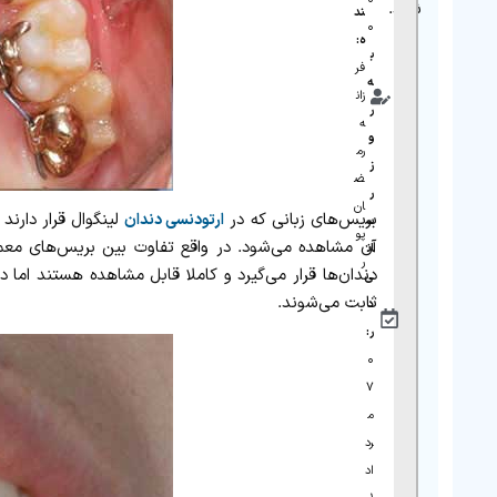
شود.
ند
۰
ه:
ب
فر
ه‌
زان
ر
ه
و
رم
ز‌
ض
ر
ان
بریس‌های زبانی که در
لینگوال قرار دارند
ارتودنسی دندان
س
پو
آن مشاهده می‌شود. در واقع تفاوت بین بریس‌های مع
ان
ر
دندان‌ها قرار می‌گیرد و کاملا قابل مشاهده هستند اما 
ی
ثابت می‌شوند.
د
ر:
۰
۷
م
رد
اد