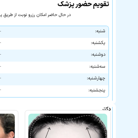
تقویم حضور پزشک
در حال حاضر امکان رزرو نوبت از طریق پزشک۲۴ وجود 
شنبه:
—
—
یکشنبه:
—
دوشنبه:
—
سه‌شنبه:
—
چهارشنبه:
—
پنجشنبه:
دکتر
علیرضا
فدائی
نائینی
در
لیست