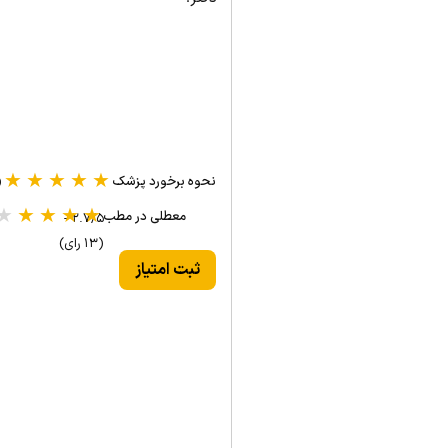
★
★
★
★
★
نحوه برخورد پزشک
(۱ 
★
★
★
★
★
معطلی در مطب
۲.۷/۵ -
(۱۳ رای)
ثبت امتیاز