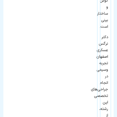
گوش
و
ساختار
بینی
است.
دکتر
نرگس
عسکری
اصفهان
تجربه
وسیعی
در
انجام
جراحی‌های
تخصصی
این
رشته،
از