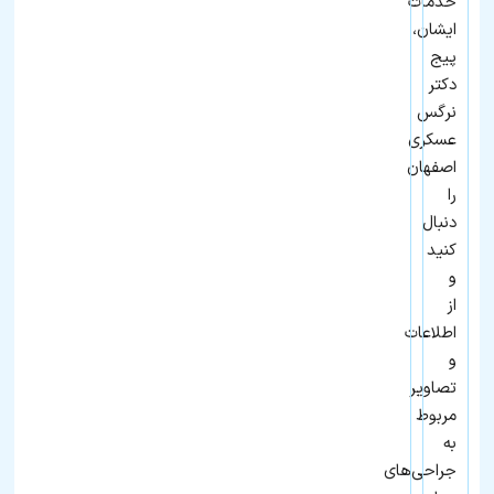
خدمات
ایشان،
پیج
دکتر
نرگس
عسکری
اصفهان
را
دنبال
کنید
و
از
اطلاعات
و
تصاویر
مربوط
به
جراحی‌های