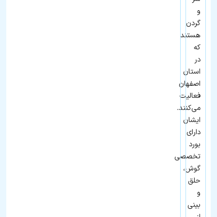
رزرو
نوبت
و
گردن
هستند
که
در
استان
اصفهان
فعالیت
می‌کنند.
ایشان
دارای
بورد
تخصصی
گوش،
حلق
و
بینی