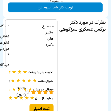
می‌شوید!
نوبت دار شد خبرم کن
نظرات در مورد دکتر
مجموع
دیدگاه
نرگس عسکری سبزکوهی
امتیاز
نشانی 
های
نخواه
دکتر:
موردنی
*
دیدگاه
★
★
★
★
★
نحوه برخورد پزشک
(۱ ر
★
★
★
★
★
تمیزی مطب
(۱ رأی)
★
★
★
★
★
۴.۳/۵ -
معطلی در مطب
(۱ رأی)
(۶ رای)
★
★
★
★
★
رضایت از عمل
(۱ رأی)
ثبت امتیاز