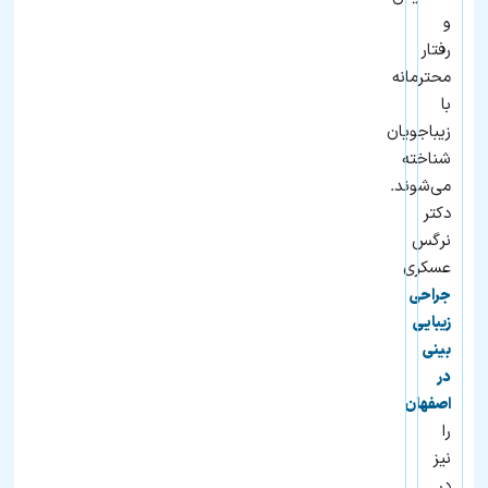
و
رفتار
محترمانه
با
زیباجویان
شناخته
می‌شوند.
دکتر
نرگس
عسکری
جراحی
زیبایی
بینی
در
اصفهان
را
نیز
در